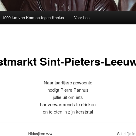
1000 km van Kom op tegen Kanker
Voor Leo
stmarkt Sint-Pieters-Leeu
Naar jaarlijkse gewoonte
nodigt Pierre Pannus
jullie uit om iets
hartverwarmends te drinken
en te eten in zijn kerststal
Nidasjtere vzw
Schrijf je 