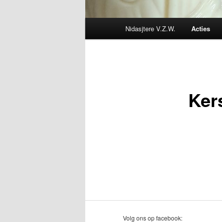
Main
Nidasjtere V.Z.W.
Acties
menu
Ker
Volg ons op facebook: