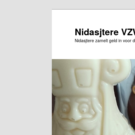
Skip
to
primary
Nidasjtere V
content
Nidasjtere zamelt geld in voo