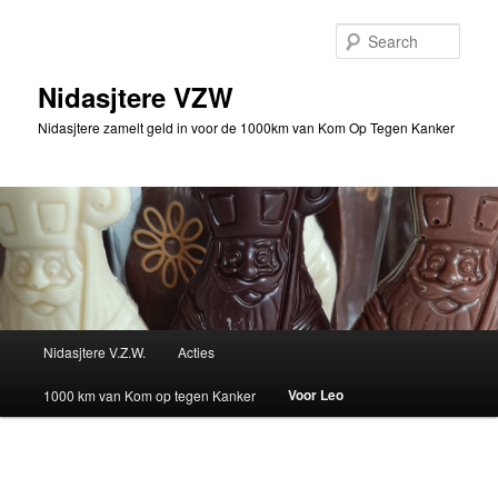
Skip
to
Sear
primary
content
Nidasjtere VZW
Nidasjtere zamelt geld in voor de 1000km van Kom Op Tegen Kanker
Main
Nidasjtere V.Z.W.
Acties
menu
Voor Leo
1000 km van Kom op tegen Kanker